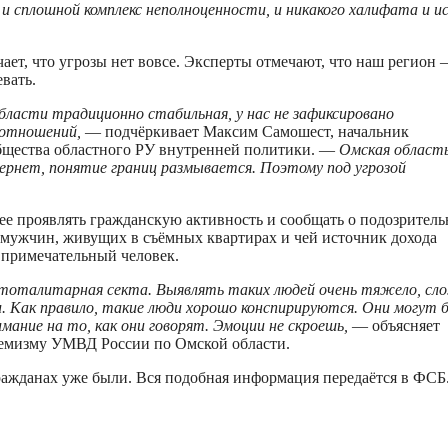
а и сплошной комплекс неполноценности, и никакого халифата и и
чает, что угрозы нет вовсе. Эксперты отмечают, что наш регион
вать.
ласти традиционно стабильная, у нас не зафиксировано
 отношений,
— подчёркивает Максим Самошест, начальник
бщества областного РУ внутренней политики. —
Омская област
тернет, понятие границ размывается. Поэтому под угрозой
ее проявлять гражданскую активность и сообщать о подозрител
 мужчин, живущих в съёмных квартирах и чей источник дохода
е примечательный человек.
 тоталитарная секта. Выявлять таких людей очень тяжело, сл
 Как правило, такие люди хорошо конспирируются. Они могут 
мание на то, как они говорят. Эмоции не скроешь,
— объясняет
ремизму УМВД России по Омской области.
ражданах уже были. Вся подобная информация передаётся в ФСБ