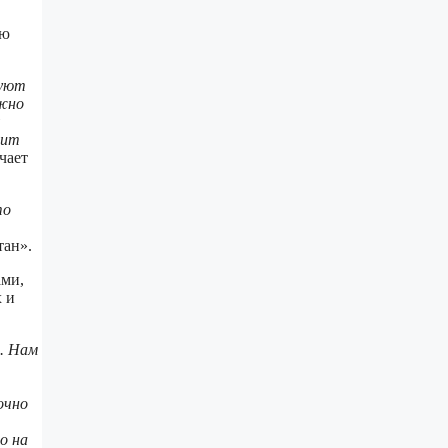
ую
руют
ожно
рит
чает
то
тан».
ами,
 и
. Нам
очно
о на