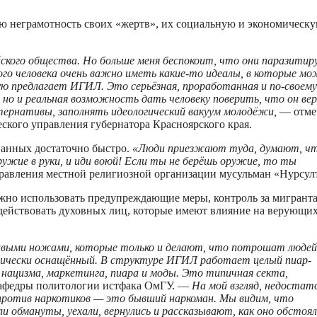
ю неграмотность своих «жертв», их социальную и экономическ
ского общества. Но больше меня беспокоит, что они паразити
дого человека очень важно иметь какие-то идеалы, в которые м
рую предлагает ИГИЛ. Это серьёзная, проработанная и по-своему
, но и реальная возможность дать человеку поверить, что он ве
тернативы, заполнять идеологический вакуум молодёжи,
— отме
ского управления губернатора Красноярского края.
ованных достаточно быстро.
«Люди приезжают туда, думают, ч
жие в руки, и иди воюй! Если ты не берёшь оружие, то ты
равления местной религиозной организации мусульман «Нурсул
жно использовать предупреждающие меры, контроль за мигрант
адействовать духовных лиц, которые имеют влияние на верующих
ивыми ножами, которые только и делают, что потрошат людей
огически оснащённый. В структуре ИГИЛ работает целый пиар-
 нацизма, маркетинга, пиара и моды. Это типичная секта,
кафедры политологии истфака ОмГУ. —
На мой взгляд, недостат
против наркотиков — это бывший наркоман. Мы видим, что
обмануты, уехали, вернулись и рассказывают, как оно обстоял