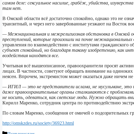
самом деле: сексуальное насилие, грабёж, убийства, изуверств
там нет.
В Омской области всё достаточно спокойно, однако это не озна
транзитный, и через него завербованные уезжают на Восток вое
— Межнациональная и межрелигиозная обстановка в Омской об
преступлений, которые произошли на почве межнациональных
управления по взаимодействию с институтами гражданского о
субъект спокойный, но благодаря такому изобретению, как ин
воздействия находятся все.
Учитывая всё вышеописанное, правоохранители просят активн
лицах. В частности, советуют обращать внимание на одиноких
неясен. Впрочем, экстремистом может оказаться даже ничем н
— ИГИЛ — это не представители ислама, не мусульмане, это
даже правоохранительные органы сталкиваются с проблемами.
не носить, одеваться, как светские люди. Нужно обращать вни
Кирилл Маренко, сотрудник центра по противодействию экст
По словам Маренко, сообщения от омичей о подозрительных г
http://omskzdes.ru/society/36923.html
Рубрики
Псевдоислам