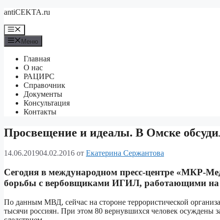
Перейти
antiCEKTA.ru
к
содержимому
Меню
Меню
Главная
О нас
РАЦИРС
Справочник
Документы
Консультация
Контакты
Просвещение и идеалы. В Омске обсуд
14.06.2019
04.02.2016
от
Екатерина Сержантова
Сегодня в международном пресс-центре «МКР-Мед
борьбы с вербовщиками ИГИЛ, работающими на 
По данным МВД, сейчас на стороне террористической организац
тысячи россиян. При этом 80 вернувшихся человек осуждены за 
следствием.