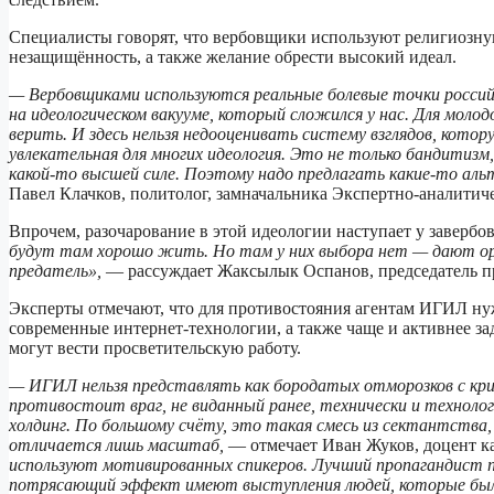
Специалисты говорят, что вербовщики используют религиозну
незащищённость, а также желание обрести высокий идеал.
— Вербовщиками используются реальные болевые точки россий
на идеологическом вакууме, который сложился у нас. Для моло
верить. И здесь нельзя недооценивать систему взглядов, кото
увлекательная для многих идеология. Это не только бандитизм
какой-то высшей силе. Поэтому надо предлагать какие-то аль
Павел Клачков, политолог, замначальника Экспертно-аналитиче
Впрочем, разочарование в этой идеологии наступает у заверб
будут там хорошо жить. Но там у них выбора нет — дают ору
предатель»,
— рассуждает Жаксылык Оспанов, председатель п
Эксперты отмечают, что для противостояния агентам ИГИЛ ну
современные интернет-технологии, а также чаще и активнее з
могут вести просветительскую работу.
— ИГИЛ нельзя представлять как бородатых отморозков с кр
противостоит враг, не виданный ранее, технически и технол
холдинг. По большому счёту, это такая смесь из сектантства,
отличается лишь масштаб,
— отмечает Иван Жуков, доцент 
используют мотивированных спикеров. Лучший пропагандист 
потрясающий эффект имеют выступления людей, которые были 