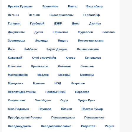
Брахма Кумарис
Бронников
Ванга
Ваххабизм
Веганы
Веснин
Виссарионовцы
Гербалайф
Головин
Грабовой
ДЭИР
Джос
Дзогчен
Документы
Дугин
Ефименко
Журавлев
Золотов
Зосимовцы
Ильинцы
Индиго
Искусство жизни
Йога
Каббала
Каула Дхарма
Кашпировский
Киженкай
Клуб самоубийц
Клюев
Коновалов
Кочетков
Кришнаиты
Лайтман
Левашов
Масленников
Маслов
Масоны
Мормоны
Мулдашев
Муниты
НОД
Некрасов
Неопятидесятники
Неоязычники
Норбеков
Оккультизм
Оле Нидал
Орда
Орден Пути
Ошо Раджниш
Пеунова
Плахин
Пракаш Кумар
Преображение России
Псевдоиндуизм
Псевдоислам
Псевдоиудаизм
Псевдоправославие
Радастея
Рерих