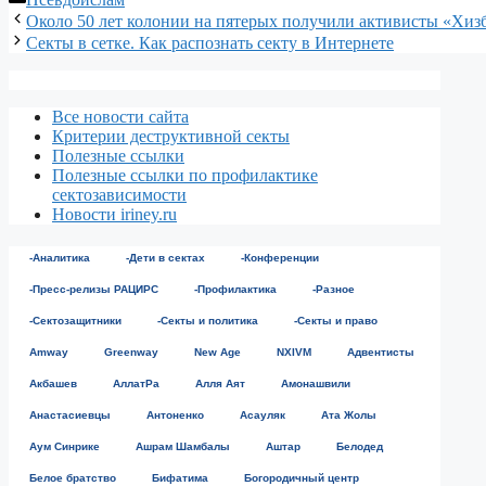
Около 50 лет колонии на пятерых получили активисты «Хизб
Секты в сетке. Как распознать секту в Интернете
Все новости сайта
Критерии деструктивной секты
Полезные ссылки
Полезные ссылки по профилактике
сектозависимости
Новости iriney.ru
-Аналитика
-Дети в сектах
-Конференции
-Пресс-релизы РАЦИРС
-Профилактика
-Разное
-Сектозащитники
-Секты и политика
-Секты и право
Amway
Greenway
New Age
NXIVM
Адвентисты
Акбашев
АллатРа
Алля Аят
Амонашвили
Анастасиевцы
Антоненко
Асауляк
Ата Жолы
Аум Синрике
Ашрам Шамбалы
Аштар
Белодед
Белое братство
Бифатима
Богородичный центр