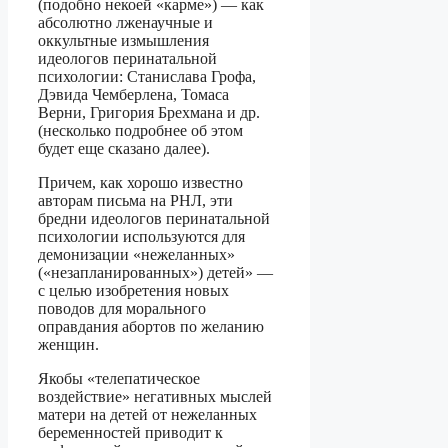
(подобно некоей «карме») — как
абсолютно лженаучные и
оккультные измышления
идеологов перинатальной
психологии: Станислава Грофа,
Дэвида Чемберлена, Томаса
Верни, Григория Брехмана и др.
(несколько подробнее об этом
будет еще сказано далее).
Причем, как хорошо известно
авторам письма на РНЛ, эти
бредни идеологов перинатальной
психологии используются для
демонизации «нежеланных»
(«незапланированных») детей» —
с целью изобретения новых
поводов для морального
оправдания абортов по желанию
женщин.
Якобы «телепатическое
воздействие» негативных мыслей
матери на детей от нежеланных
беременностей приводит к