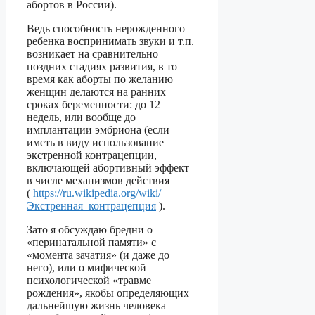
абортов в России).
Ведь способность нерожденного
ребенка воспринимать звуки и т.п.
возникает на сравнительно
поздних стадиях развития, в то
время как аборты по желанию
женщин делаются на ранних
сроках беременности: до 12
недель, или вообще до
имплантации эмбриона (если
иметь в виду использование
экстренной контрацепции,
включающей абортивный эффект
в числе механизмов действия
(
https://ru.wikipedia.org/wiki/
Экстренная_контрацепция
).
Зато я обсуждаю бредни о
«перинатальной памяти» с
«момента зачатия» (и даже до
него), или о мифической
психологической «травме
рождения», якобы определяющих
дальнейшую жизнь человека