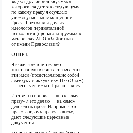
задают другой вопрос, смысл
которого сводится к следующему:
по какому праву я осуждаю
упомянутые выше концепции
Грофа, Брехмана и других
идеологов перинатальной
психологии (пропагандируемых в
материалах АНО «За Жизнь») —
от имени Православия?
ОТВЕТ.
Что же, я действительно
констатирую в своих статьях, что
эти идеи (представляющие собой
лженауку и оккультизм Нью Эйдж)
— несовместимы с Православием.
И ответ на вопрос — «по какому
праву» я это делаю — на самом
деле очень прост. Например, это
право каждому православному
дают следующие церковные
документы:
а) постановление Архиерейского