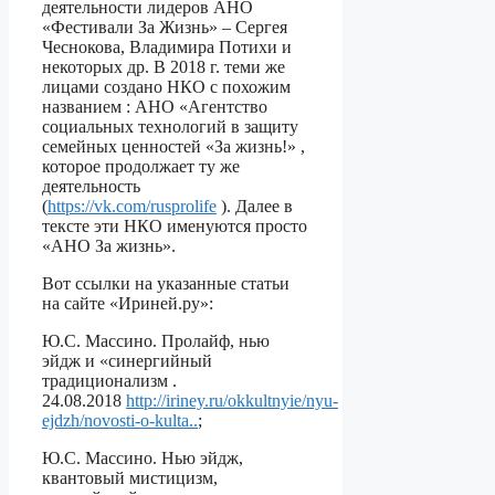
деятельности лидеров АНО
«Фестивали За Жизнь» – Сергея
Чеснокова, Владимира Потихи и
некоторых др. В 2018 г. теми же
лицами создано НКО с похожим
названием : АНО «Агентство
социальных технологий в защиту
семейных ценностей «За жизнь!» ,
которое продолжает ту же
деятельность
(
https://vk.com/rusprolife
). Далее в
тексте эти НКО именуются просто
«АНО За жизнь».
Вот ссылки на указанные статьи
на сайте «Ириней.ру»:
Ю.С. Массино. Пролайф, нью
эйдж и «синергийный
традиционализм .
24.08.2018
http://iriney.ru/okkultnyie/nyu-
ejdzh/novosti-o-kulta..
;
Ю.С. Массино. Нью эйдж,
квантовый мистицизм,