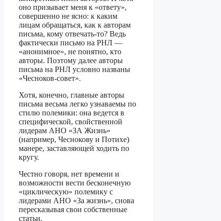
оно призывает меня к «ответу»,
совершенно не ясно: к каким
лицам обращаться, как к авторам
письма, кому отвечать-то? Ведь
фактически письмо на РНЛ —
«анонимное», не понятно, кто
авторы. Поэтому далее авторы
письма на РНЛ условно названы
«Чесноков-совет».
Хотя, конечно, главные авторы
письма весьма легко узнаваемы по
стилю полемики: она ведется в
специфической, свойственной
лидерам АНО «ЗА Жизнь»
(например, Чеснокову и Потихе)
манере, заставляющей ходить по
кругу.
Честно говоря, нет времени и
возможности вести бесконечную
«циклическую» полемику с
лидерами АНО «За жизнь», снова
пересказывая свои собственные
статьи.