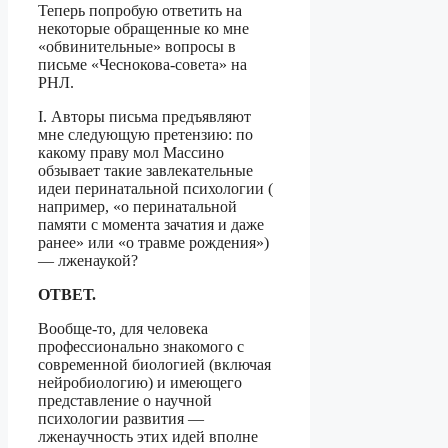
Теперь попробую ответить на
некоторые обращенные ко мне
«обвинительные» вопросы в
письме «Чеснокова-совета» на
РНЛ.
I. Авторы письма предъявляют
мне следующую претензию: по
какому праву мол Массино
обзывает такие завлекательные
идеи перинатальной психологии (
например, «о перинатальной
памяти с момента зачатия и даже
ранее» или «о травме рождения»)
— лженаукой?
ОТВЕТ.
Вообще-то, для человека
профессионально знакомого с
современной биологией (включая
нейробиологию) и имеющего
представление о научной
психологии развития —
лженаучность этих идей вполне