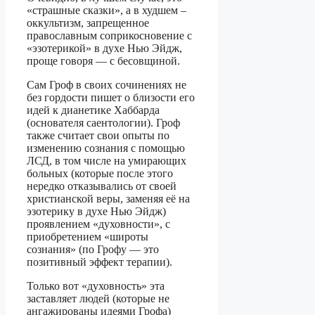
«страшные сказки», а в худшем –
оккультизм, запрещенное
православным соприкосновение с
«эзотерикой» в духе Нью Эйдж,
проще говоря — с бесовщиной.
Сам Гроф в своих сочинениях не
без гордости пишет о близости его
идей к дианетике Хаббарда
(основателя саентологии). Гроф
также считает свои опыты по
изменению сознания с помощью
ЛСД, в том числе на умирающих
больных (которые после этого
нередко отказывались от своей
христианской веры, заменяя её на
эзотерику в духе Нью Эйдж)
проявлением «духовности», с
приобретением «широты
сознания» (по Грофу — это
позитивный эффект терапии).
Только вот «духовность» эта
заставляет людей (которые не
ангажированы идеями Грофа)