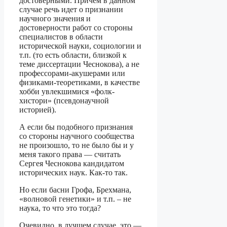
достоверными. Причем в данном
случае речь идет о признании
научного значения и
достоверности работ со стороны
специалистов в области
исторической науки, социологии и
т.п. (то есть области, близкой к
теме диссертации Чеснокова), а не
профессорами-акушерами или
физиками-теоретиками, в качестве
хобби увлекшимися «фолк-
хистори» (псевдонаучной
историей).
А если бы подобного признания
со стороны научного сообщества
не произошло, то не было бы и у
меня такого права — считать
Сергея Чеснокова кандидатом
исторических наук. Как-то так.
Но если басни Грофа, Брехмана,
«волновой генетики» и т.п. – не
наука, то что это тогда?
Очевидно, в лучшем случае, это —