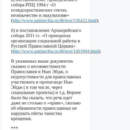
собора РПЦ 1994 г «О
псевдохристианских сектах,
неоязычестве и оккультизме»
(
http://www.patriarchia.ru/db/text/530422.html
);
б) и постановление Архиерейского
собора 2011 гг. «О принципах
организации социальной работы в
Русской Православной Церкви»
(
http://www.patriarchia.ru/db/text/1401894.html
).
В указанных выше документах
сказано о несовместимости
Православия и Нью Эйдж, о
недопустимости для православных
участвовать в пропаганде Нью
Эйдж ( в том числе, через
социальные проекты) и т.д. Вернее
было бы сказать, что речь идет
даже не столько о «праве», сколько
об обязанности православных не
нарушать обеты таинства
крещения.
***