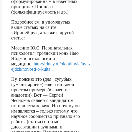
сформулированным в известных
принципах Поппера
(фальсифицируемость и др.).
Подробнее см. в упомянутых
выше статьях на сайте
«Ириней.ру», а также в другой
статье:
Массино Ю.С. Перинатальная
психология: троянский конь Нью
Эйдж в психологии и
медицине.
http://iriney.ru/okkultnyie/nyu-
ejdzh/novosti-o-kulta..
Ну, поясню это (для «сугубых
гуманитариев») еще и на такой
простом примере (в качестве
аналогии). Вот — Сергей
Чесноков является кандидатом
исторических наук. Но почему он
им является – только потому, что
научное сообщество признало его
работы (статьи) по теме
диссертации научными и