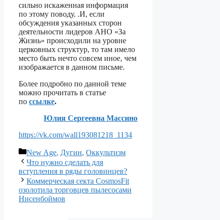
сильно искаженная информация
по этому поводу. .И, если
обсуждения указанных сторон
деятельности лидеров АНО «За
Жизнь» происходили на уровне
церковных структур, то там имело
место быть нечто совсем иное, чем
изображается в данном письме.
Более подробно по данной теме
можно прочитать в статье
по
ссылке
.
Юлия Сергеевна Массино
https://vk.com/wall193081218_1134
Рубрики
New Age
,
Дугин
,
Оккультизм
Что нужно сделать для
вступления в ряды головинцев?
Коммерческая секта CosmosFit
озолотила торговцев пылесосами
Нисенбоймов