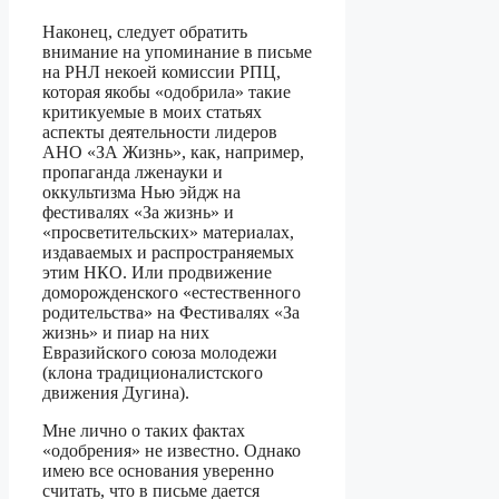
Наконец, следует обратить
внимание на упоминание в письме
на РНЛ некоей комиссии РПЦ,
которая якобы «одобрила» такие
критикуемые в моих статьях
аспекты деятельности лидеров
АНО «ЗА Жизнь», как, например,
пропаганда лженауки и
оккультизма Нью эйдж на
фестивалях «За жизнь» и
«просветительских» материалах,
издаваемых и распространяемых
этим НКО. Или продвижение
доморожденского «естественного
родительства» на Фестивалях «За
жизнь» и пиар на них
Евразийского союза молодежи
(клона традиционалистского
движения Дугина).
Мне лично о таких фактах
«одобрения» не известно. Однако
имею все основания уверенно
считать, что в письме дается