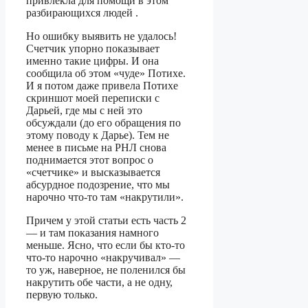
привлекла для помощи в этом
разбирающихся людей .
Но ошибку выявить не удалось!
Счетчик упорно показывает
именно такие цифры. И она
сообщила об этом «чуде» Потихе.
И я потом даже привела Потихе
скриншот моей переписки с
Дарьей, где мы с ней это
обсуждали (до его обращения по
этому поводу к Дарье). Тем не
менее в письме на РНЛ снова
поднимается этот вопрос о
«счетчике» и высказывается
абсурдное подозрение, что мы
нарочно что-то там «накрутили».
Причем у этой статьи есть часть 2
— и там показания намного
меньше. Ясно, что если бы кто-то
что-то нарочно «накручивал» —
то уж, наверное, не поленился бы
накрутить обе части, а не одну,
первую только.