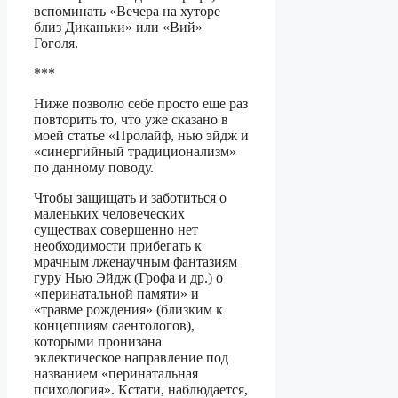
вспоминать «Вечера на хуторе
близ Диканьки» или «Вий»
Гоголя.
***
Ниже позволю себе просто еще раз
повторить то, что уже сказано в
моей статье «Пролайф, нью эйдж и
«синергийный традиционализм»
по данному поводу.
Чтобы защищать и заботиться о
маленьких человеческих
существах совершенно нет
необходимости прибегать к
мрачным лженаучным фантазиям
гуру Нью Эйдж (Грофа и др.) о
«перинатальной памяти» и
«травме рождения» (близким к
концепциям саентологов),
которыми пронизана
эклектическое направление под
названием «перинатальная
психология». Кстати, наблюдается,