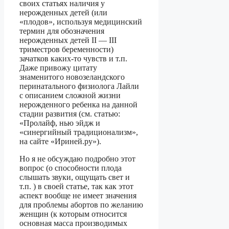
своих статьях наличия у
нерожденных детей (или
«плодов», используя медицинский
термин для обозначения
нерожденных детей II — III
триместров беременности)
зачатков каких-то чувств и т.п.
Даже привожу цитату
знаменитого новозеландского
перинатального физиолога Лайли
с описанием сложной жизни
нерожденного ребенка на данной
стадии развития (см. статью:
«Пролайф, нью эйдж и
«синергийный традиционализм»,
на сайте «Ириней.ру»).
Но я не обсуждаю подробно этот
вопрос (о способности плода
слышать звуки, ощущать свет и
т.п. ) в своей статье, так как этот
аспект вообще не имеет значения
для проблемы абортов по желанию
женщин (к которым относится
основная масса производимых