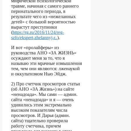
мифической психологической
травме, начиная с самого раннего
перинатального периода, в
результате чего из «нежеланных
детей» с большой вероятностью
вырастут преступники
(
https://rg.ru/2016/11/24/reg-
szfo/ekspert-zhelannyj-r..
).
И вот «пролайферы» из
руководства АНО «ЗА ЖИЗНЬ»
осуждают меня за то, что я
называю эти мрачные измышления
тем, чем они являются: лженаукой
и оккультизмом Нью Эйдж.
2) Про счетчик просмотров статьи
(об АНО «ЗА Жизнь») на сайте
«ненадоада». Мы сами — админ.
сайта «ненадоада» и я — очень
удивились этим экстремально
высоким показателям числа
просмотров. И Дарья (админ.
сайта) тщательно проверила
работу счетчика, причем