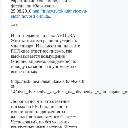
евразийский союз молодежи и
фестивали «За жизнь»».
25.08.2018
http://iriney.ru/okkultnyie/nyu-
ejdzh/novosti-o-kulta..
***
И вот недавно лидеры АНО «ЗА
Жизнь» видимо решили устроить
мне «пиар». И разместили на сайте
РНЛ свое ответное письмо, где
высказывается возмущение
(вполне, впрочем, ожидаемое) по
поводу сказанного в упомянутых
выше статьях:
(http://ruskline.ru/analitika/2018/09/2018-
09-
14/otvet_dvizheniya_za_zhizn_na_obvineniya_v_propagande_n
Любопытно, что это ответное
письмо на РНЛ подписано от
имени «совета движения за
жизнь» ( возглавляемого Сергеем
Чесноковым), но без указания
конкретных имен авторов. И хотя