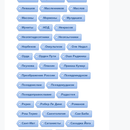
Левашов
Масленников
Маслов
Масоны
Мормоны
Мулдашев
Муниты
НОД
Некрасов
Неопятидесятники
Неоязычники
Норбеков
Оккультизм
Оле Нидал
Орда
Орден Пути
Ошо Раджниш
Пеунова
Плахин
Пракаш Кумар
Преображение России
Псевдоиндуизм
Псевдоислам
Псевдоиудаизм
Псевдоправославие
Радастея
Рерих
Робер Ле Дине
Романов
Рош Терио
Саентология
Саи Баба
Сант-Мат
Сатанисты
Сахаджа Йога