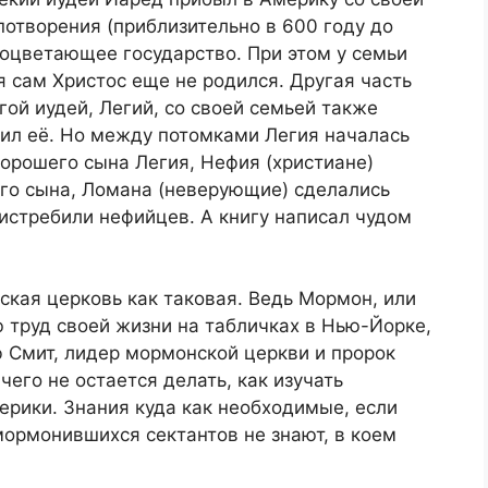
потворения (приблизительно в 600 году до
роцветающее государство. При этом у семьи
я сам Христос еще не родился. Другая часть
гой иудей, Легий, со своей семьей также
ил её. Но между потомками Легия началась
хорошего сына Легия, Нефия (христиане)
ого сына, Ломана (неверующие) сделались
стребили нефийцев. А книгу написал чудом
кая церковь как таковая. Ведь Мормон, или
 труд своей жизни на табличках в Нью-Йорке,
ф Смит, лидер мормонской церкви и пророк
чего не остается делать, как изучать
рики. Знания куда как необходимые, если
омормонившихся сектантов не знают, в коем