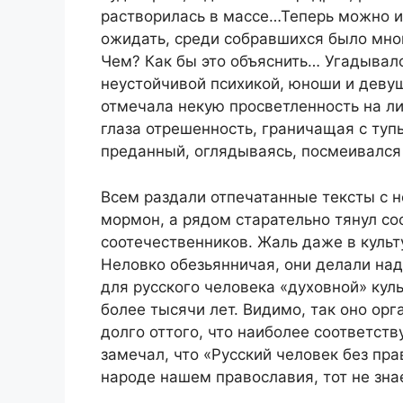
растворилась в массе…Теперь можно и 
ожидать, среди собравшихся было мног
Чем? Как бы это объяснить… Угадывало
неустойчивой психикой, юноши и девуш
отмечала некую просветленность на ли
глаза отрешенность, граничащая с туп
преданный, оглядываясь, посмеивался 
Всем раздали отпечатанные тексты с 
мормон, а рядом старательно тянул со
соотечественников. Жаль даже в культ
Неловко обезьянничая, они делали над
для русского человека «духовной» кул
более тысячи лет. Видимо, так оно орг
долго оттого, что наиболее соответст
замечал, что «Русский человек без пра
народе нашем православия, тот не зн