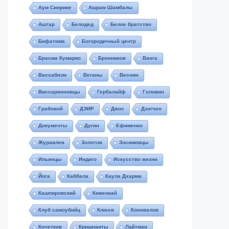
Аум Синрике
Ашрам Шамбалы
Аштар
Белодед
Белое братство
Бифатима
Богородичный центр
Брахма Кумарис
Бронников
Ванга
Ваххабизм
Веганы
Веснин
Виссарионовцы
Гербалайф
Головин
Грабовой
ДЭИР
Джос
Дзогчен
Документы
Дугин
Ефименко
Журавлев
Золотов
Зосимовцы
Ильинцы
Индиго
Искусство жизни
Йога
Каббала
Каула Дхарма
Кашпировский
Киженкай
Клуб самоубийц
Клюев
Коновалов
Кочетков
Кришнаиты
Лайтман