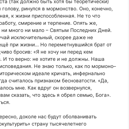
та (так должно быть хотя бы теоретически)
 голову, ринулся в мормонство. Оно, конечно,
ная, к жизни приспособленная. Не то что
работу, смирение и терпение. Опять же,
 ни много ни мало – Святым Последних Дней.
учай исключительный, скорее даже не
 ещё при жизни… Но переметнувшийся брат от
чиво бросив: «Я не хочу ни перед кем
. И то верно: не хотите и не должны. Наша
исповедания. Не знаю только, как по мормоно–
риторическом идеале кричать, инфернально
гда считалось признаком бесноватости. «Да,
лось мне. Как вдруг он возвернулся,
вам сказать, что здесь я обрел семью, Бога».
ься.
ересно, доколе нас будут оболванивать
окультурить» страну тысячелетнего