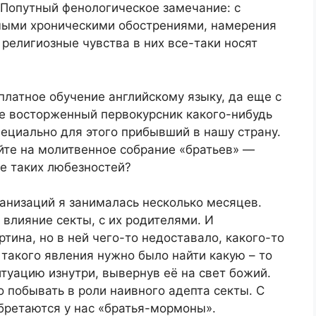
 (Попутный фенологическое замечание: с
ыми хроническими обострениями, намерения
 религиозные чувства в них все-таки носят
платное обучение английскому языку, да еще с
не восторженный первокурсник какого-нибудь
пециально для этого прибывший в нашу страну.
йте на молитвенное собрание «братьев» —
е таких любезностей?
анизаций я занималась несколько месяцев.
влияние секты, с их родителями. И
тина, но в ней чего-то недоставало, какого-то
такого явления нужно было найти какую – то
итуацию изнутри, вывернув её на свет божий.
 побывать в роли наивного адепта секты. С
обретаются у нас «братья-мормоны».