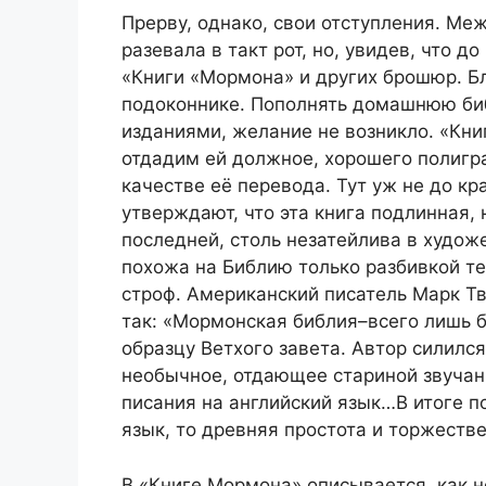
Прерву, однако, свои отступления. Ме
разевала в такт рот, но, увидев, что д
«Книги «Мормона» и других брошюр. Бл
подоконнике. Пополнять домашнюю би
изданиями, желание не возникло. «Кни
отдадим ей должное, хорошего полигра
качестве её перевода. Тут уж не до кр
утверждают, что эта книга подлинная, 
последней, столь незатейлива в худо
похожа на Библию только разбивкой те
строф. Американский писатель Марк Т
так: «Мормонская библия–всего лишь 
образцу Ветхого завета. Автор силилс
необычное, отдающее стариной звучан
писания на английский язык…В итоге п
язык, то древняя простота и торжеств
В «Книге Мормона» описывается, как н