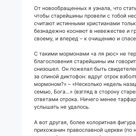
От новообращенных я узнала, что стат
чтобы старейшины провели с тобой не
считают истинными христианами тольк
безнадежно коснеют в невежестве и гр
своему, и вперед – к очищению и спасе
С такими мормонами «а ля рюс» не терп
благословения старейшины им говорит
снизошел. Он пожелал быть свидетеле
за спиной диктофон: вдруг отрок взбол
мормоном?» – «Несколько недель назад»
семью, Бога…» (взгляд в сторону стар
ответами отрока. Ничего менее тарфа
услышать не удалось.
А вот другая, более колоритная фигур
прихожанин православной церкви (по 