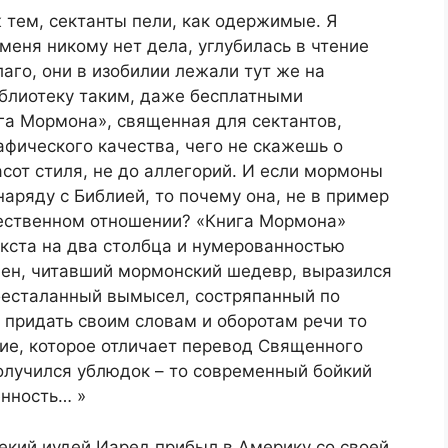
ж тем, сектанты пели, как одержимые. Я
о меня никому нет дела, углубилась в чтение
аго, они в изобилии лежали тут же на
блиотеку таким, даже бесплатными
га Мормона», священная для сектантов,
фического качества, чего не скажешь о
асот стиля, не до аллегорий. И если мормоны
наряду с Библией, то почему она, не в пример
жественном отношении? «Книга Мормона»
кста на два столбца и нумерованностью
вен, читавший мормонский шедевр, выразился
бесталанный вымысел, состряпанный по
я придать своим словам и оборотам речи то
ие, которое отличает перевод Священного
олучился ублюдок – то современный бойкий
енность… »
екий иудей Иаред прибыл в Америку со своей