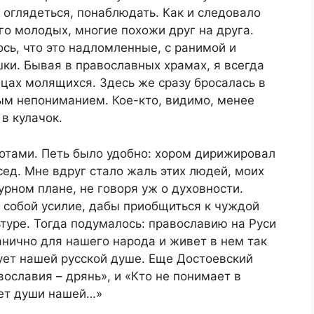
оглядеться, понаблюдать. Как и следовало
о молодых, многие похожи друг на друга.
сь, что это надломленные, с ранимой и
ки. Бывая в православных храмах, я всегда
цах молящихся. Здесь же сразу бросалась в
ым непониманием. Кое-кто, видимо, менее
в кулачок.
нотами. Петь было удобно: хором дирижировал
сед. Мне вдруг стало жаль этих людей, моих
урном плане, не говоря уж о духовности.
 собой усилие, дабы приобщиться к чуждой
ьтуре. Тогда подумалось: православию на Руси
анично для нашего народа и живет в нем так
вует нашей русской душе. Еще Достоевский
вославия – дрянь», и «Кто не понимает в
ает души нашей…»