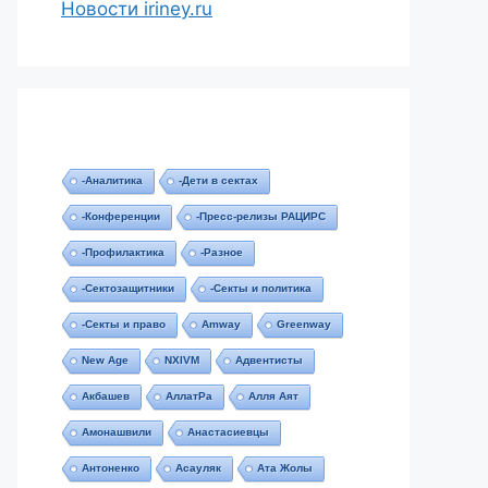
Новости iriney.ru
-Аналитика
-Дети в сектах
-Конференции
-Пресс-релизы РАЦИРС
-Профилактика
-Разное
-Сектозащитники
-Секты и политика
-Секты и право
Amway
Greenway
New Age
NXIVM
Адвентисты
Акбашев
АллатРа
Алля Аят
Амонашвили
Анастасиевцы
Антоненко
Асауляк
Ата Жолы