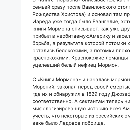
семьей сразу после Вавилонского стол
Рождества Христова) и основал там п
Иареда уже тогда было Евангелие, хот
книги Мормона описывает, как уже дру
прибыл в необитаемуюАмерику и засел
борьба, в результате которой потомки 
остались белокожими, а потомки плох
краснокожими. Краснокожие ломанцы и
уцелевший белый нефиец Мормон.
С «Книги Мормона» и началась мормонс
Мороний, закопал перед своей смертью
где их и обнаружил в 1829 году Джозе
соответственно. А сектантам теперь ни
мифологизированную историю всея Аме
учесть, что некоторые из российских 
веке было Ледовое побоище.