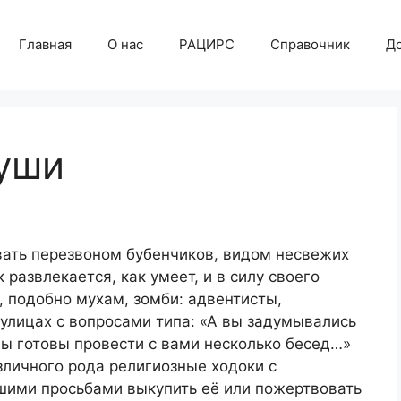
Главная
О нас
РАЦИРС
Справочник
Д
уши
вать перезвоном бубенчиков, видом несвежих
развлекается, как умеет, и в силу своего
, подобно мухам, зомби: адвентисты,
улицах с вопросами типа: «А вы задумывались
ы готовы провести с вами несколько бесед…»
зличного рода религиозные ходоки с
шими просьбами выкупить её или пожертвовать