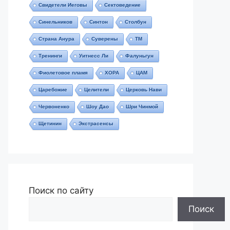
Свидетели Иеговы
Сектоведение
Синельников
Синтон
Столбун
Страна Анура
Суверены
ТМ
Тренинги
Уитнесс Ли
Фалуньгун
Фиолетовое пламя
ХОРА
ЦАМ
Царебожие
Целители
Церковь Нави
Червоненко
Шоу Дао
Шри Чинмой
Щетинин
Экстрасенсы
Поиск по сайту
Поиск