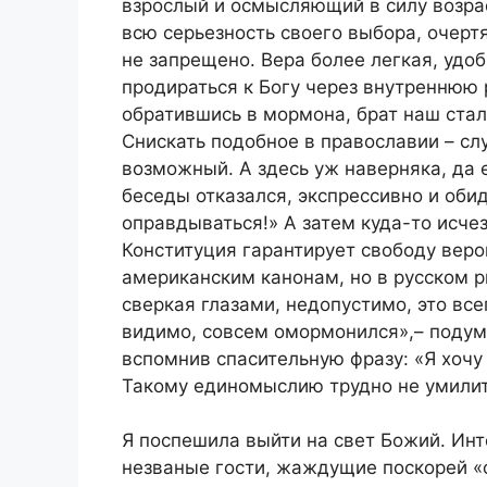
взрослый и осмысляющий в силу возрас
всю серьезность своего выбора, очертя
не запрещено. Вера более легкая, удоб
продираться к Богу через внутреннюю 
обратившись в мормона, брат наш стал
Снискать подобное в православии – сл
возможный. А здесь уж наверняка, да
беседы отказался, экспрессивно и обид
оправдываться!» А затем куда-то исчез
Конституция гарантирует свободу веро
американским канонам, но в русском 
сверкая глазами, недопустимо, это все
видимо, совсем омормонился»,– подума
вспомнив спасительную фразу: «Я хочу 
Такому единомыслию трудно не умилит
Я поспешила выйти на свет Божий. Инт
незваные гости, жаждущие поскорей «