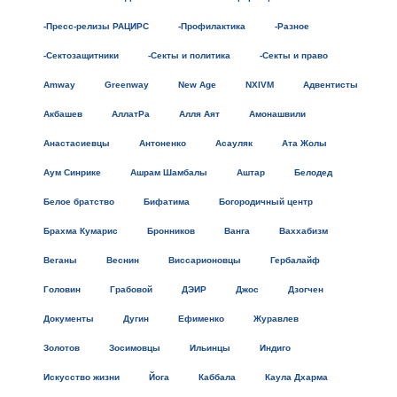
-Пресс-релизы РАЦИРС
-Профилактика
-Разное
-Сектозащитники
-Секты и политика
-Секты и право
Amway
Greenway
New Age
NXIVM
Адвентисты
Акбашев
АллатРа
Алля Аят
Амонашвили
Анастасиевцы
Антоненко
Асауляк
Ата Жолы
Аум Синрике
Ашрам Шамбалы
Аштар
Белодед
Белое братство
Бифатима
Богородичный центр
Брахма Кумарис
Бронников
Ванга
Ваххабизм
Веганы
Веснин
Виссарионовцы
Гербалайф
Головин
Грабовой
ДЭИР
Джос
Дзогчен
Документы
Дугин
Ефименко
Журавлев
Золотов
Зосимовцы
Ильинцы
Индиго
Искусство жизни
Йога
Каббала
Каула Дхарма