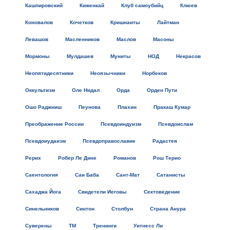
Кашпировский
Киженкай
Клуб самоубийц
Клюев
Коновалов
Кочетков
Кришнаиты
Лайтман
Левашов
Масленников
Маслов
Масоны
Мормоны
Мулдашев
Муниты
НОД
Некрасов
Неопятидесятники
Неоязычники
Норбеков
Оккультизм
Оле Нидал
Орда
Орден Пути
Ошо Раджниш
Пеунова
Плахин
Пракаш Кумар
Преображение России
Псевдоиндуизм
Псевдоислам
Псевдоиудаизм
Псевдоправославие
Радастея
Рерих
Робер Ле Дине
Романов
Рош Терио
Саентология
Саи Баба
Сант-Мат
Сатанисты
Сахаджа Йога
Свидетели Иеговы
Сектоведение
Синельников
Синтон
Столбун
Страна Анура
Суверены
ТМ
Тренинги
Уитнесс Ли