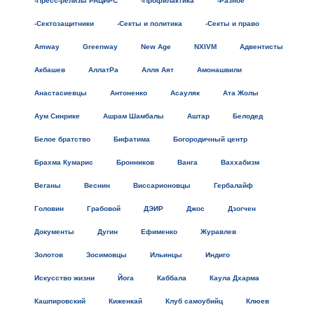
-Пресс-релизы РАЦИРС
-Профилактика
-Разное
-Сектозащитники
-Секты и политика
-Секты и право
Amway
Greenway
New Age
NXIVM
Адвентисты
Акбашев
АллатРа
Алля Аят
Амонашвили
Анастасиевцы
Антоненко
Асауляк
Ата Жолы
Аум Синрике
Ашрам Шамбалы
Аштар
Белодед
Белое братство
Бифатима
Богородичный центр
Брахма Кумарис
Бронников
Ванга
Ваххабизм
Веганы
Веснин
Виссарионовцы
Гербалайф
Головин
Грабовой
ДЭИР
Джос
Дзогчен
Документы
Дугин
Ефименко
Журавлев
Золотов
Зосимовцы
Ильинцы
Индиго
Искусство жизни
Йога
Каббала
Каула Дхарма
Кашпировский
Киженкай
Клуб самоубийц
Клюев