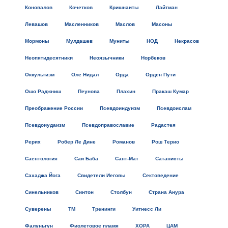
Коновалов
Кочетков
Кришнаиты
Лайтман
Левашов
Масленников
Маслов
Масоны
Мормоны
Мулдашев
Муниты
НОД
Некрасов
Неопятидесятники
Неоязычники
Норбеков
Оккультизм
Оле Нидал
Орда
Орден Пути
Ошо Раджниш
Пеунова
Плахин
Пракаш Кумар
Преображение России
Псевдоиндуизм
Псевдоислам
Псевдоиудаизм
Псевдоправославие
Радастея
Рерих
Робер Ле Дине
Романов
Рош Терио
Саентология
Саи Баба
Сант-Мат
Сатанисты
Сахаджа Йога
Свидетели Иеговы
Сектоведение
Синельников
Синтон
Столбун
Страна Анура
Суверены
ТМ
Тренинги
Уитнесс Ли
Фалуньгун
Фиолетовое пламя
ХОРА
ЦАМ