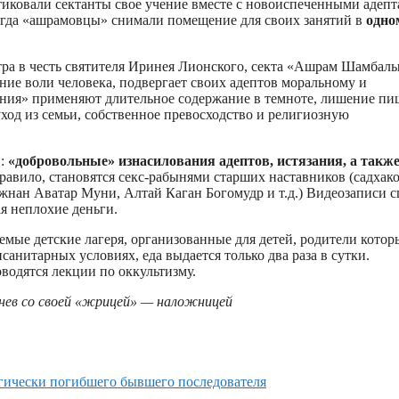
ктиковали сектанты свое учение вместе с новоиспеченными адеп
 когда «ашрамовцы» снимали помещение для своих занятий в
одно
ра в честь святителя Иринея Лионского, секта «Ашрам Шамбал
ние воли человека, подвергает своих адептов моральному и
ия» применяют длительное содержание в темноте, лишение пи
уход из семьи, собственное превосходство и религиозную
и:
«добровольные» изнасилования адептов, истязания, а такж
правило, становятся секс-рабынями старших наставников (садхако
жнан Аватар Муни, Алтай Каган Богомудр и т.д.) Видеозаписи с
я неплохие деньги.
емые детские лагеря, организованные для детей, родители котор
санитарных условиях, еда выдается только два раза в сутки.
водятся лекции по оккультизму.
нев со своей «жрицей» — наложницей
рагически погибшего бывшего последователя