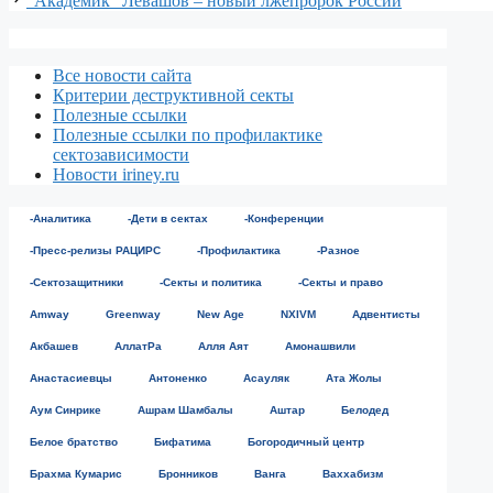
"Академик" Левашов – новый лжепророк России
Все новости сайта
Критерии деструктивной секты
Полезные ссылки
Полезные ссылки по профилактике
сектозависимости
Новости iriney.ru
-Аналитика
-Дети в сектах
-Конференции
-Пресс-релизы РАЦИРС
-Профилактика
-Разное
-Сектозащитники
-Секты и политика
-Секты и право
Amway
Greenway
New Age
NXIVM
Адвентисты
Акбашев
АллатРа
Алля Аят
Амонашвили
Анастасиевцы
Антоненко
Асауляк
Ата Жолы
Аум Синрике
Ашрам Шамбалы
Аштар
Белодед
Белое братство
Бифатима
Богородичный центр
Брахма Кумарис
Бронников
Ванга
Ваххабизм