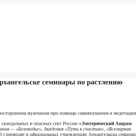
рхангельске семинары по растлению
ся посторонним мужчинам при помощи самовнушения и медитац
 скандальных и опасных сект России
«Эзотерический Ашрам
вания — «Беловодье», Академия «Путь к счастью», «Всемирная
д.)
проводят в официальных учреждениях Архангельска семинар