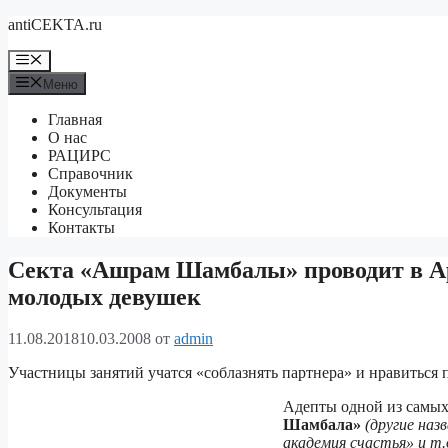
Перейти
antiCEKTA.ru
к
содержимому
Меню
Меню
Главная
О нас
РАЦИРС
Справочник
Документы
Консультация
Контакты
Секта «Ашрам Шамбалы» проводит в А
молодых девушек
11.08.2018
10.03.2008
от
admin
Участницы занятий учатся «соблазнять партнера» и нравить
Адепты одной из самых
Шамбала»
(другие наз
академия счастья» и т.