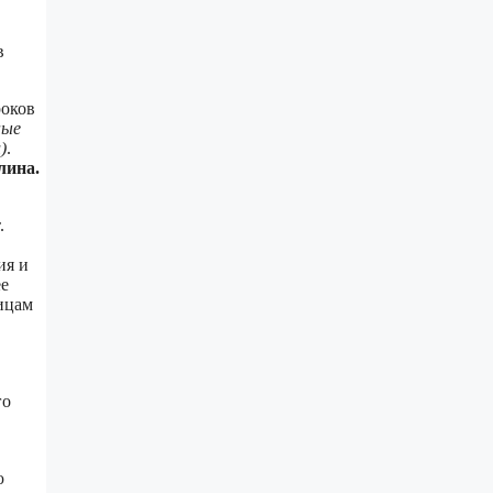
в
роков
ные
)
.
лина.
.
ия и
ее
ницам
го
ю