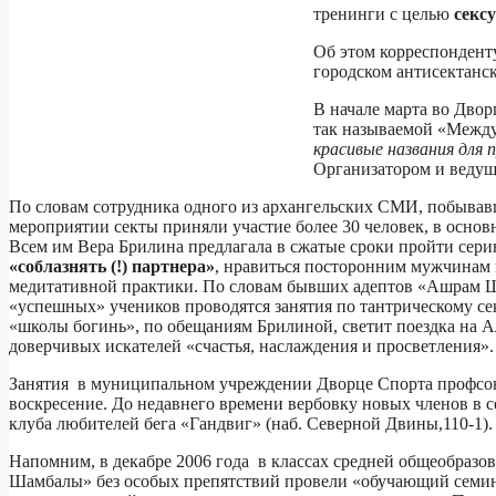
тренинги с целью
секс
Об этом корреспонден
городском антисектанск
В начале марта во Двор
так называемой «Межд
красивые названия для
Организатором и ведущ
По словам сотрудника одного из архангельских СМИ, побывавш
мероприятии секты приняли участие более 30 человек, в основ
Всем им Вера Брилина предлагала в сжатые сроки пройти сери
«соблазнять (!) партнера»
, нравиться посторонним мужчинам 
медитативной практики. По словам бывших адептов «Ашрам Ша
«успешных» учеников проводятся занятия по тантрическому се
«школы богинь», по обещаниям Брилиной, светит поездка на Алт
доверчивых искателей «счастья, наслаждения и просветления».
Занятия в муниципальном учреждении Дворце Спорта профсоюз
воскресение. До недавнего времени вербовку новых членов в 
клуба любителей бега «Гандвиг» (наб. Северной Двины,110-1).
Напомним, в декабре 2006 года в классах средней общеобраз
Шамбалы» без особых препятствий провели «обучающий семина