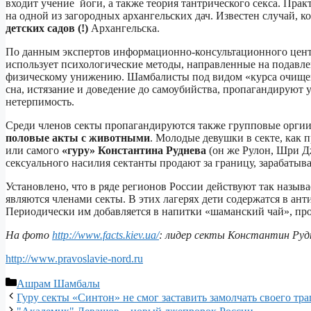
входит учение йоги, а также теория тантрического секса. Пра
на одной из загородных архангельских дач. Известен случай,
детских садов (!)
Архангельска.
По данным экспертов информационно-консультационного цент
использует психологические методы, направленные на подавле
физическому унижению. Шамбалисты под видом «курса очищен
сна, истязание и доведение до самоубийства, пропагандируют 
нетерпимость.
Среди членов секты пропагандируются также групповые орги
половые акты с животными
. Молодые девушки в секте, как 
или самого
«гуру» Константина Руднева
(он же Рулон, Шри Д
сексуального насилия сектанты продают за границу, зарабатыва
Установлено, что в ряде регионов России действуют так называ
являются членами секты. В этих лагерях дети содержатся в анти
Периодически им добавляется в напитки «шаманский чай», про
На фото
http://www.facts.kiev.ua/
: лидер секты Константин Руд
http://www.pravoslavie-nord.ru
Рубрики
Ашрам Шамбалы
Гуру секты «Синтон» не смог заставить замолчать своего т