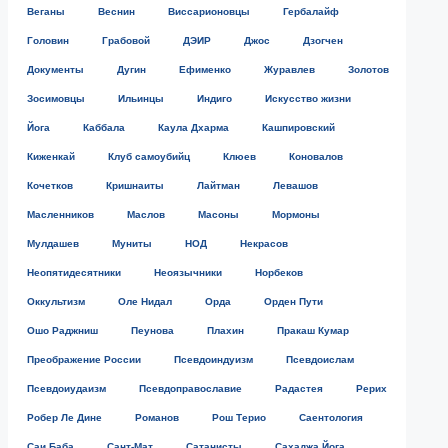
Веганы
Веснин
Виссарионовцы
Гербалайф
Головин
Грабовой
ДЭИР
Джос
Дзогчен
Документы
Дугин
Ефименко
Журавлев
Золотов
Зосимовцы
Ильинцы
Индиго
Искусство жизни
Йога
Каббала
Каула Дхарма
Кашпировский
Киженкай
Клуб самоубийц
Клюев
Коновалов
Кочетков
Кришнаиты
Лайтман
Левашов
Масленников
Маслов
Масоны
Мормоны
Мулдашев
Муниты
НОД
Некрасов
Неопятидесятники
Неоязычники
Норбеков
Оккультизм
Оле Нидал
Орда
Орден Пути
Ошо Раджниш
Пеунова
Плахин
Пракаш Кумар
Преображение России
Псевдоиндуизм
Псевдоислам
Псевдоиудаизм
Псевдоправославие
Радастея
Рерих
Робер Ле Дине
Романов
Рош Терио
Саентология
Саи Баба
Сант-Мат
Сатанисты
Сахаджа Йога