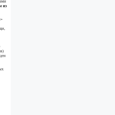
тами
м из
ы»
щи,
е
в)
цен
ых