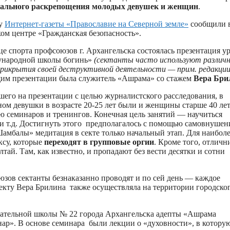
уального раскрепощения молодых девушек и женщин
.
ту
Интернет-газеты «Православие на Северной земле»
сообщили 
ом центре «Гражданская безопасность».
це спорта профсоюзов г. Архангельска состоялась презентация у
ународной школы богинь»
(сектанты часто используют различ
 прикрытия своей деструктивной деятельности — прим. редакции
им презентации была служитель «Ашрама» со стажем
Вера Бри
его на презентации с целью журналистского расследования, в
ном девушки в возрасте 20-25 лет были и женщины старше 40 лет
ю семинаров и тренингов. Конечная цель занятий — научиться
и т.д. Достигнуть этого предполагалось с помощью самовнушен
мбалы» медитация в секте только начальный этап. Для наибол
ксу, которые
переходят в групповые оргии
. Кроме того, отлич
ай. Там, как известно, и пропадают без вести десятки и сотни
ов сектанты безнаказанно проводят и по сей день — каждое
секту Вера Брилина также осуществляла на территории городско
овательной школы № 22 города Архангельска адепты «Ашрама
р». В основе семинара были лекции о «духовности», в котору