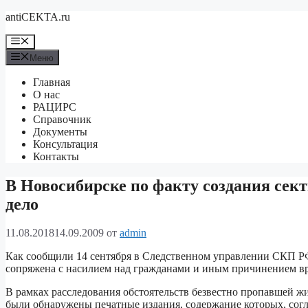
Перейти
antiCEKTA.ru
к
содержимому
Меню
Меню
Главная
О нас
РАЦИРС
Справочник
Документы
Консультация
Контакты
В Новосибирске по факту создания се
дело
11.08.2018
14.09.2009
от
admin
Как сообщили 14 сентября в Следственном управлении СКП Р
сопряжена с насилием над гражданами и иным причинением вр
В рамках расследования обстоятельств безвестно пропавшей 
были обнаружены печатные издания, содержание которых, согл