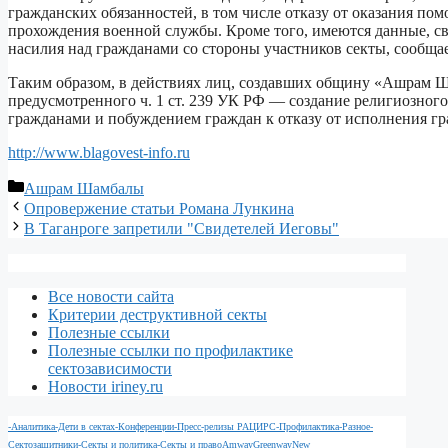
гражданских обязанностей, в том числе отказу от оказания по
прохождения военной службы. Кроме того, имеются данные, с
насилия над гражданами со стороны участников секты, сообща
Таким образом, в действиях лиц, создавших общину «Ашрам Ш
предусмотренного ч. 1 ст. 239 УК РФ — создание религиозного
гражданами и побуждением граждан к отказу от исполнения гр
http://www.blagovest-info.ru
Рубрики
Ашрам Шамбалы
Опровержение статьи Романа Лункина
В Таганроге запретили "Свидетелей Иеговы"
Все новости сайта
Критерии деструктивной секты
Полезные ссылки
Полезные ссылки по профилактике
сектозависимости
Новости iriney.ru
-Аналитика
-Дети в сектах
-Конференции
-Пресс-релизы РАЦИРС
-Профилактика
-Разное
-
Сектозащитники
-Секты и политика
-Секты и право
Amway
Greenway
New