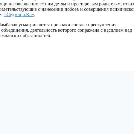
мощи несовершеннолетним детям и престарелым родителям, отказ
видетельствующие о нанесении побоев и совершения психическо
ет
«Седмица.Ru»
.
амбала» усматриваются признаки состава преступления,
 объединения, деятельность которого сопряжена с насилием над
ажданских обязанностей.