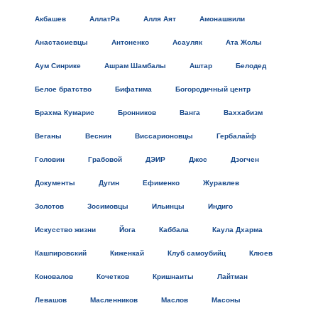
Акбашев
АллатРа
Алля Аят
Амонашвили
Анастасиевцы
Антоненко
Асауляк
Ата Жолы
Аум Синрике
Ашрам Шамбалы
Аштар
Белодед
Белое братство
Бифатима
Богородичный центр
Брахма Кумарис
Бронников
Ванга
Ваххабизм
Веганы
Веснин
Виссарионовцы
Гербалайф
Головин
Грабовой
ДЭИР
Джос
Дзогчен
Документы
Дугин
Ефименко
Журавлев
Золотов
Зосимовцы
Ильинцы
Индиго
Искусство жизни
Йога
Каббала
Каула Дхарма
Кашпировский
Киженкай
Клуб самоубийц
Клюев
Коновалов
Кочетков
Кришнаиты
Лайтман
Левашов
Масленников
Маслов
Масоны