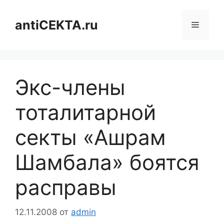
Перейти
к
antiCEKTA.ru
Меню
содержимому
Экс-члены
тоталитарной
секты «Ашрам
Шамбала» боятся
расправы
12.11.2008
от
admin