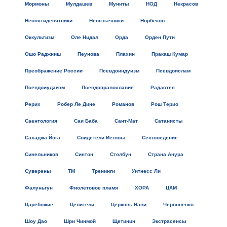
Мормоны
Мулдашев
Муниты
НОД
Некрасов
Неопятидесятники
Неоязычники
Норбеков
Оккультизм
Оле Нидал
Орда
Орден Пути
Ошо Раджниш
Пеунова
Плахин
Пракаш Кумар
Преображение России
Псевдоиндуизм
Псевдоислам
Псевдоиудаизм
Псевдоправославие
Радастея
Рерих
Робер Ле Дине
Романов
Рош Терио
Саентология
Саи Баба
Сант-Мат
Сатанисты
Сахаджа Йога
Свидетели Иеговы
Сектоведение
Синельников
Синтон
Столбун
Страна Анура
Суверены
ТМ
Тренинги
Уитнесс Ли
Фалуньгун
Фиолетовое пламя
ХОРА
ЦАМ
Царебожие
Целители
Церковь Нави
Червоненко
Шоу Дао
Шри Чинмой
Щетинин
Экстрасенсы