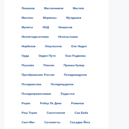
Левашов
Масленников
Маслов
Масоны
Мормоны
Мулдашев
Муниты
НОД
Некрасов
Неопятидесятники
Неоязычники
Норбеков
Оккультизм
Оле Нидал
Орда
Орден Пути
Ошо Раджниш
Пеунова
Плахин
Пракаш Кумар
Преображение России
Псевдоиндуизм
Псевдоислам
Псевдоиудаизм
Псевдоправославие
Радастея
Рерих
Робер Ле Дине
Романов
Рош Терио
Саентология
Саи Баба
Сант-Мат
Сатанисты
Сахаджа Йога