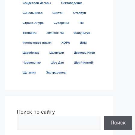
Свидетели Иеговы
Сектоведение
Синельников
Синтон
Столбун
Страна Анура
Суверены
ТМ
Тренинги
Уитнесс Ли
Фалуньгун
Фиолетовое пламя
ХОРА
ЦАМ
Царебожие
Целители
Церковь Нави
Червоненко
Шоу Дао
Шри Чинмой
Щетинин
Экстрасенсы
Поиск по сайту
Поиск