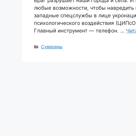
Враг разрушает наши города и села. И
любые возможности, чтобы навредить 
западные спецслужбы в лице укронац
психологического воздействия (ЦИПсО)
Главный инструмент — телефон. …
Чит
Рубрики
Суверены