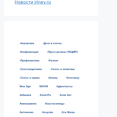
Новости iriney.ru
-Аналитика
-Дети в сектах
-Конференции
-Пресс-релизы РАЦИРС
-Профилактика
-Разное
-Сектозащитники
-Секты и политика
-Секты и право
Amway
Greenway
New Age
NXIVM
Адвентисты
Акбашев
АллатРа
Алля Аят
Амонашвили
Анастасиевцы
Антоненко
Асауляк
Ата Жолы