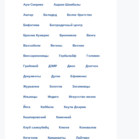
Аум Синрике
Ашрам Шамбалы
Аштар
Белодед
Белое братство
Бифатима
Богородичный центр
Брахма Кумарис
Бронников
Ванга
Ваххабизм
Веганы
Веснин
Виссарионовцы
Гербалайф
Головин
Грабовой
ДЭИР
Джос
Дзогчен
Документы
Дугин
Ефименко
Журавлев
Золотов
Зосимовцы
Ильинцы
Индиго
Искусство жизни
Йога
Каббала
Каула Дхарма
Кашпировский
Киженкай
Клуб самоубийц
Клюев
Коновалов
Кочетков
Кришнаиты
Лайтман