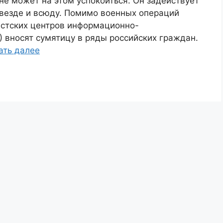
 не может на этом успокоиться. Он задействует
везде и всюду. Помимо военных операций
истских центров информационно-
 вносят сумятицу в ряды российских граждан.
ать далее