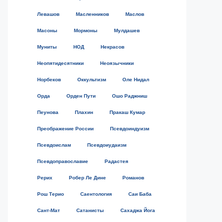
Левашов
Масленников
Маслов
Масоны
Мормоны
Мулдашев
Муниты
НОД
Некрасов
Неопятидесятники
Неоязычники
Норбеков
Оккультизм
Оле Нидал
Орда
Орден Пути
Ошо Раджниш
Пеунова
Плахин
Пракаш Кумар
Преображение России
Псевдоиндуизм
Псевдоислам
Псевдоиудаизм
Псевдоправославие
Радастея
Рерих
Робер Ле Дине
Романов
Рош Терио
Саентология
Саи Баба
Сант-Мат
Сатанисты
Сахаджа Йога