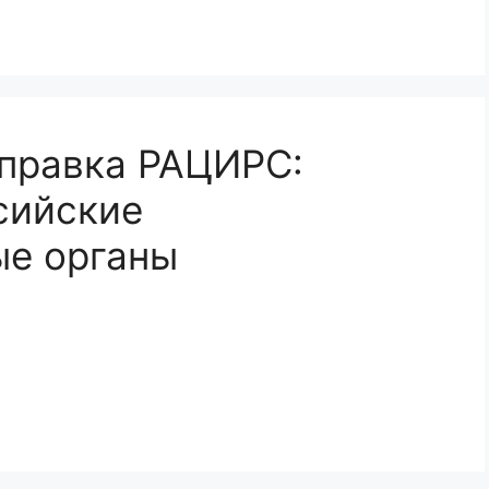
правка РАЦИРС:
сийские
ые органы