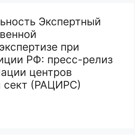
ьность Экспертный
твенной
экспертизе при
ции РФ: пресс-релиз
иации центров
и сект (РАЦИРС)