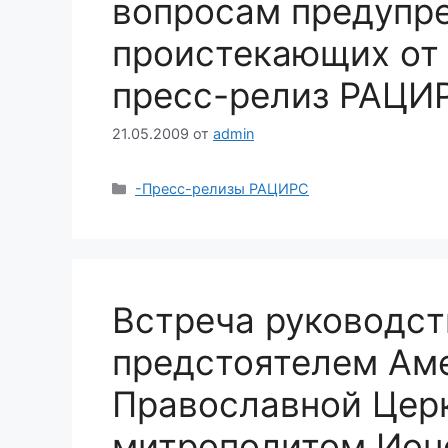
вопросам предупре
проистекающих от 
пресс-релиз РАЦИ
21.05.2009
от
admin
Рубрики
-Пресс-релизы РАЦИРС
Встреча руководс
предстоятелем Ам
Православной Цер
митрополитом Ион