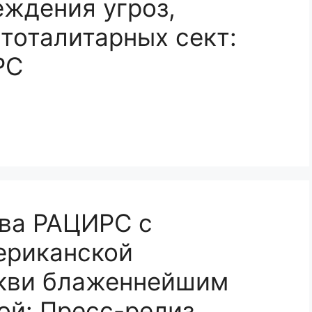
ждения угроз,
тоталитарных сект:
РС
тва РАЦИРС с
ериканской
кви блаженнейшим
ой: Пресс-релиз