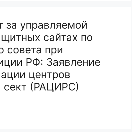
т за управляемой
ощитных сайтах по
о совета при
иции РФ: Заявление
иации центров
и сект (РАЦИРС)