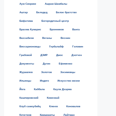
Аум Синрике
Ашрам Шамбалы
Аштар
Белодед
Белое братство
Бифатима
Богородичный центр
Брахма Кумарис
Бронников
Ванга
Ваххабизм
Веганы
Веснин
Виссарионовцы
Гербалайф
Головин
Грабовой
ДЭИР
Джос
Дзогчен
Документы
Дугин
Ефименко
Журавлев
Золотов
Зосимовцы
Ильинцы
Индиго
Искусство жизни
Йога
Каббала
Каула Дхарма
Кашпировский
Киженкай
Клуб самоубийц
Клюев
Коновалов
Кочетков
Кришнаиты
Лайтман