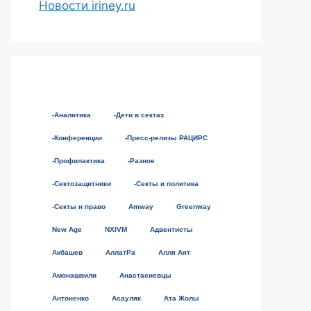
Новости iriney.ru
-Аналитика
-Дети в сектах
-Конференции
-Пресс-релизы РАЦИРС
-Профилактика
-Разное
-Сектозащитники
-Секты и политика
-Секты и право
Amway
Greenway
New Age
NXIVM
Адвентисты
Акбашев
АллатРа
Алля Аят
Амонашвили
Анастасиевцы
Антоненко
Асауляк
Ата Жолы