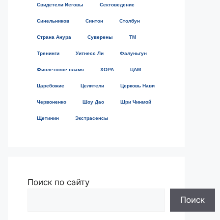
Свидетели Иеговы
Сектоведение
Синельников
Синтон
Столбун
Страна Анура
Суверены
ТМ
Тренинги
Уитнесс Ли
Фалуньгун
Фиолетовое пламя
ХОРА
ЦАМ
Царебожие
Целители
Церковь Нави
Червоненко
Шоу Дао
Шри Чинмой
Щетинин
Экстрасенсы
Поиск по сайту
Поиск